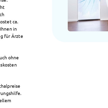
cht
ach
ostet ca.
Ihnen in
g für Ärzte
auch ohne
gskosten
chalpreise
rungshilfe.
uellem