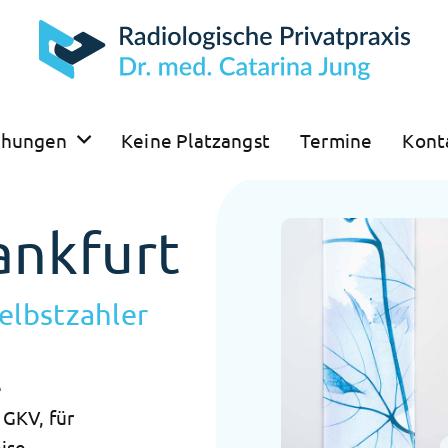
chungen
Keine Platzangst
Termine
Kont
ankfurt
elbstzahler
e
 GKV, für
ise.