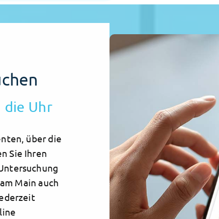
uchen
 die Uhr
nten, über die
n Sie Ihren
-Untersuchung
t am Main auch
ederzeit
line