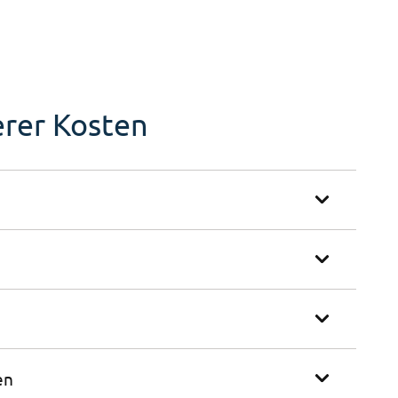
erer Kosten
en