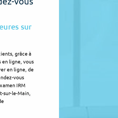
dez-vous
eures sur
ients, grâce à
 en ligne, vous
r en ligne, de
rendez-vous
 examen IRM
t-sur-le-Main,
de