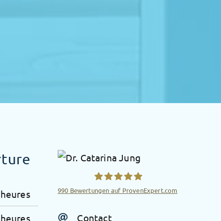
rture
990
Bewertungen auf ProvenExpert.com
 heures
Radiologische Privatpraxis
Contact
 heures