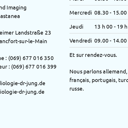
nd Imaging
Mercredi
08.30 - 15.00
Castanea
Jeudi
13 h 00 - 19 h
eimer Landstraße 23
Vendredi
09.00 - 14.00
ancfort-sur-le-Main
Et sur rendez-vous.
e :
(069) 677 016 350
eur : (069) 677 016 399
Nous parlons allemand, 
français, portugais, tur
iologie-dr-jung.de
russe.
ologie-dr-jung.de