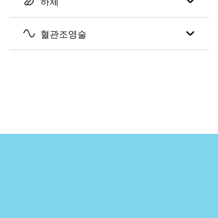
하체
혈관조영술
온라인으로 예약하기
편안하고 24시간