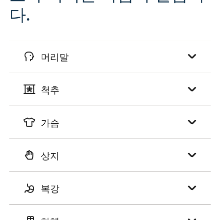
다.
머리말
척추
가슴
상지
복강